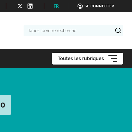
FR
SE CONNECTER
Tapez
ici
votre
recherche
Toutes les rubriques
20