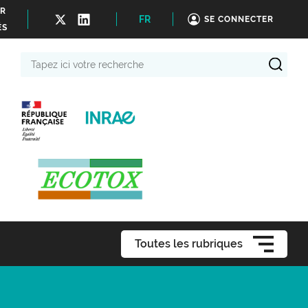
ER
FR
SE CONNECTER
ÉS
Tapez
ici
votre
recherche
Toutes les rubriques