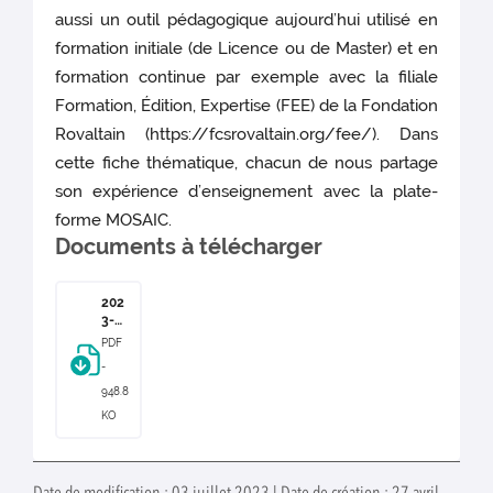
aussi un outil pédagogique aujourd’hui utilisé en
formation initiale (de Licence ou de Master) et en
formation continue par exemple avec la filiale
Formation, Édition, Expertise (FEE) de la Fondation
Rovaltain (https://fcsrovaltain.org/fee/). Dans
cette fiche thématique, chacun de nous partage
son expérience d’enseignement avec la plate-
forme MOSAIC.
Documents à télécharger
202
3-
Fich
PDF
e-
-
MO
SAI
948.8
C
KO