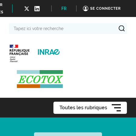
ER
FR
SE CONNECTER
ÉS
Tapez
ici
votre
recherche
Toutes les rubriques